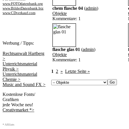
www.FOTOdatenbank.org
chem flasche 04
(
admin
)
www.BilderDatenbank.biz
www.CDverkauf.com
Objekte
Kommentare: 1
Werbung / Tipps:
flasche glas 01
(
admin
)
Rechtsanwalt Hartberg
Objekte
>
Kommentare: 1
Unterrichtsmaterial
Physik >
1
2
»
Letzte Seite »
Unterrichtsmaterial
Chemie >
Music and Sound FX >
Kostenlose Fonts/
Grafiken
jede Woche neu!
Creativmarket *>
* Affiliate.