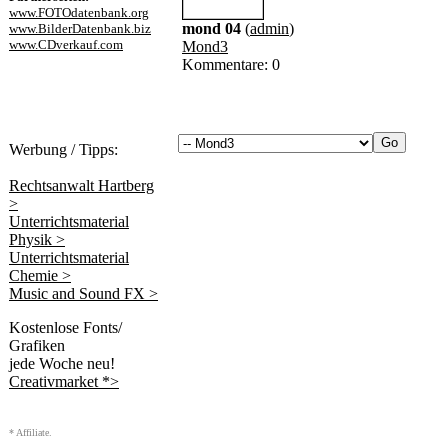
www.FOTOdatenbank.org
mond 04
(
admin
)
www.BilderDatenbank.biz
www.CDverkauf.com
Mond3
Kommentare: 0
Werbung / Tipps:
Rechtsanwalt Hartberg
>
Unterrichtsmaterial
Physik >
Unterrichtsmaterial
Chemie >
Music and Sound FX >
Kostenlose Fonts/
Grafiken
jede Woche neu!
Creativmarket *>
* Affiliate.