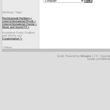
Werbung / Tipps:
Rechtsanwalt Hartberg >
Unterrichtsmaterial Physik >
Unterrichtsmaterial Chemie >
Music and Sound FX >
Kostenlose Fonts/ Grafiken
jede Woche neu!
Creativmarket *>
* Affiliate.
Script: Powered by
4images
1.7.9 Copyrig
Inhalte und Bildmat