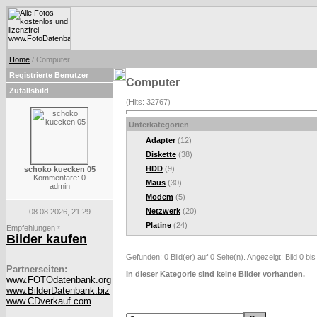
Home
/ Computer
Registrierte Benutzer
Computer
Zufallsbild
(Hits: 32767)
Unterkategorien
Adapter
(12)
Diskette
(38)
HDD
(9)
schoko kuecken 05
Kommentare: 0
Maus
(30)
admin
Modem
(5)
Netzwerk
(20)
08.08.2026, 21:29
Platine
(24)
Empfehlungen
*
Bilder kaufen
Gefunden: 0 Bild(er) auf 0 Seite(n). Angezeigt: Bild 0 bis
Partnerseiten:
In dieser Kategorie sind keine Bilder vorhanden.
www.FOTOdatenbank.org
www.BilderDatenbank.biz
www.CDverkauf.com