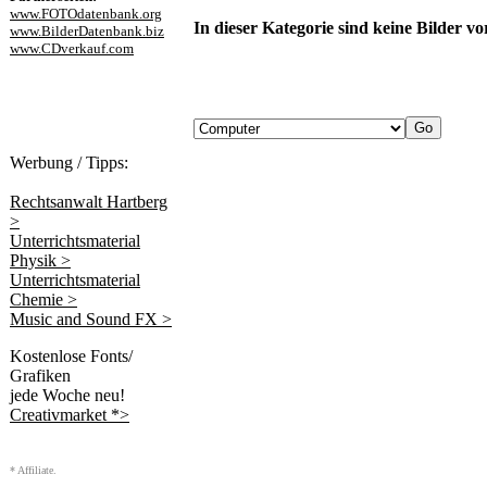
www.FOTOdatenbank.org
In dieser Kategorie sind keine Bilder v
www.BilderDatenbank.biz
www.CDverkauf.com
Werbung / Tipps:
Rechtsanwalt Hartberg
>
Unterrichtsmaterial
Physik >
Unterrichtsmaterial
Chemie >
Music and Sound FX >
Kostenlose Fonts/
Grafiken
jede Woche neu!
Creativmarket *>
* Affiliate.