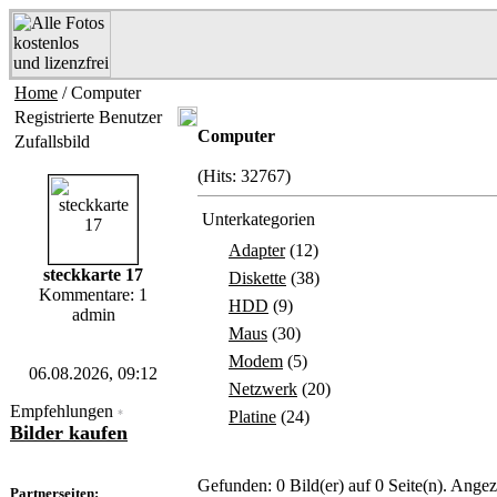
Home
/ Computer
Registrierte Benutzer
Computer
Zufallsbild
(Hits: 32767)
Unterkategorien
Adapter
(12)
steckkarte 17
Diskette
(38)
Kommentare: 1
HDD
(9)
admin
Maus
(30)
Modem
(5)
06.08.2026, 09:12
Netzwerk
(20)
Empfehlungen
*
Platine
(24)
Bilder kaufen
Gefunden: 0 Bild(er) auf 0 Seite(n). Angeze
Partnerseiten: