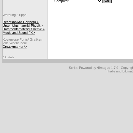
Werbung / Tipps:
Rechtsanwalt Hartberg >
Unterrichtsmaterial Physik >
Unterrichtsmaterial Chemie >
Music and Sound FX >
Kostenlose Fonts/ Grafiken
jede Woche neu!
Creativmarket *>
* Affiliate.
Script: Powered by
4images
1.7.9 Copyrig
Inhalte und Bildmat