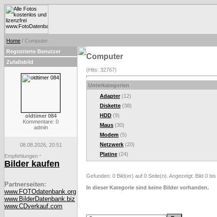
Home
/ Computer
Registrierte Benutzer
Computer
Zufallsbild
(Hits: 32767)
Unterkategorien
Adapter
(12)
Diskette
(38)
HDD
(9)
oldtimer 084
Kommentare: 0
Maus
(30)
admin
Modem
(5)
Netzwerk
(20)
08.08.2026, 20:51
Platine
(24)
Empfehlungen
*
Bilder kaufen
Gefunden: 0 Bild(er) auf 0 Seite(n). Angezeigt: Bild 0 bis
Partnerseiten:
In dieser Kategorie sind keine Bilder vorhanden.
www.FOTOdatenbank.org
www.BilderDatenbank.biz
www.CDverkauf.com