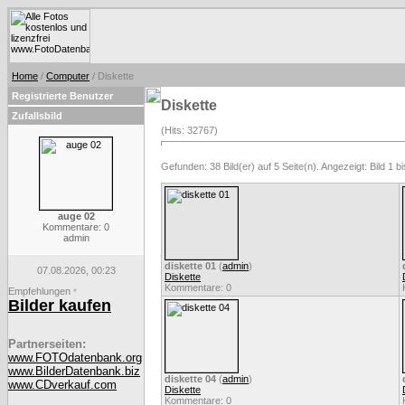
Home
/
Computer
/ Diskette
Registrierte Benutzer
Diskette
Zufallsbild
(Hits: 32767)
Gefunden: 38 Bild(er) auf 5 Seite(n). Angezeigt: Bild 1 bi
auge 02
Kommentare: 0
admin
diskette 01
(
admin
)
07.08.2026, 00:23
Diskette
Kommentare: 0
Empfehlungen
*
Bilder kaufen
Partnerseiten:
www.FOTOdatenbank.org
www.BilderDatenbank.biz
diskette 04
(
admin
)
www.CDverkauf.com
Diskette
Kommentare: 0