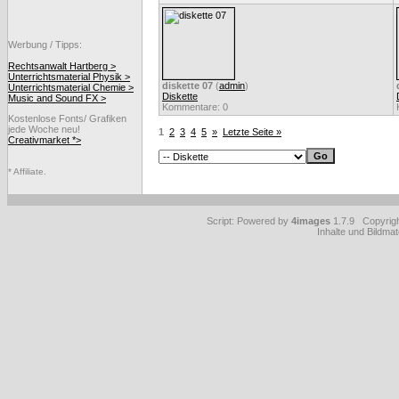
Werbung / Tipps:
Rechtsanwalt Hartberg >
Unterrichtsmaterial Physik >
diskette 07
(
admin
)
Unterrichtsmaterial Chemie >
Diskette
Music and Sound FX >
Kommentare: 0
Kostenlose Fonts/ Grafiken
jede Woche neu!
1
2
3
4
5
»
Letzte Seite »
Creativmarket *>
* Affiliate.
Script: Powered by
4images
1.7.9 Copyrig
Inhalte und Bildmat