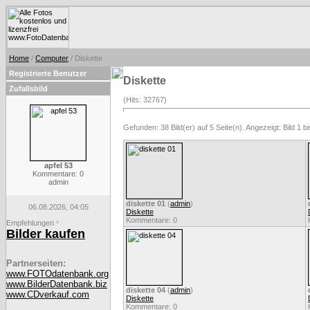
Home
/
Computer
/ Diskette
Registrierte Benutzer
Diskette
Zufallsbild
(Hits: 32767)
Gefunden: 38 Bild(er) auf 5 Seite(n). Angezeigt: Bild 1 bi
apfel 53
Kommentare: 0
admin
diskette 01
(
admin
)
06.08.2026, 04:05
Diskette
Kommentare: 0
Empfehlungen
*
Bilder kaufen
Partnerseiten:
www.FOTOdatenbank.org
www.BilderDatenbank.biz
diskette 04
(
admin
)
www.CDverkauf.com
Diskette
Kommentare: 0