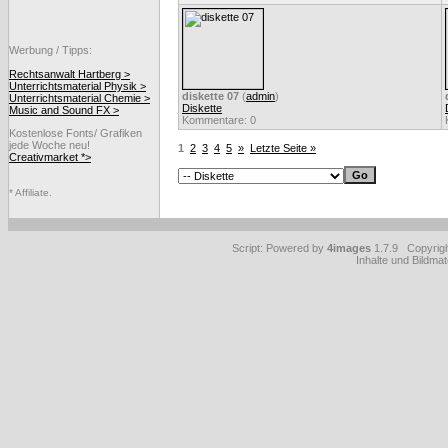
Werbung / Tipps:
Rechtsanwalt Hartberg >
Unterrichtsmaterial Physik >
diskette 07
(
admin
)
Unterrichtsmaterial Chemie >
Diskette
Music and Sound FX >
Kommentare: 0
Kostenlose Fonts/ Grafiken
jede Woche neu!
1
2
3
4
5
»
Letzte Seite »
Creativmarket *>
* Affiliate.
Script: Powered by
4images
1.7.9 Copyrig
Inhalte und Bildmat