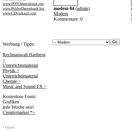
www.FOTOdatenbank.org
modem 04
(
admin
)
www.BilderDatenbank.biz
www.CDverkauf.com
Modem
Kommentare: 0
Werbung / Tipps:
Rechtsanwalt Hartberg
>
Unterrichtsmaterial
Physik >
Unterrichtsmaterial
Chemie >
Music and Sound FX >
Kostenlose Fonts/
Grafiken
jede Woche neu!
Creativmarket *>
* Affiliate.