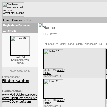
Home
/
Computer
/ Platine
Registrierte Benutzer
Platine
Zufallsbild
(Hits: 32767)
Gefunden: 24 Bild(er) auf 3 Seite(n). Angezeigt: Bild 19 
pute 04
Kommentare: 0
admin
platine 25
(
admin
)
09.08.2026, 00:14
Platine
Kommentare: 1
Empfehlungen
*
Bilder kaufen
Partnerseiten:
www.FOTOdatenbank.org
www.BilderDatenbank.biz
platine 28
(
admin
)
www.CDverkauf.com
Platine
Kommentare: 1