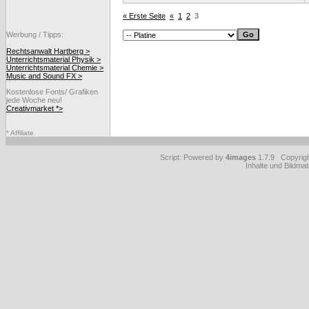
« Erste Seite
«
1
2
3
Werbung / Tipps:
Rechtsanwalt Hartberg >
Unterrichtsmaterial Physik >
Unterrichtsmaterial Chemie >
Music and Sound FX >
Kostenlose Fonts/ Grafiken
jede Woche neu!
Creativmarket *>
* Affiliate.
Script: Powered by
4images
1.7.9 Copyrig
Inhalte und Bildmat