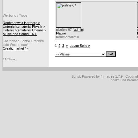
Werbung / Tipps:
Rechtsanwalt Hartberg >
Unterrichtsmaterial Physik >
platine 07
(
admin
)
Unterrichtsmaterial Chemie >
Platine
Music and Sound FX >
Kommentare: 0
Kostenlose Fonts/ Grafiken
jede Woche neu!
1
2
3
»
Letzte Seite »
Creativmarket *>
* Affiliate.
Script: Powered by
4images
1.7.9 Copyrig
Inhalte und Bildmat