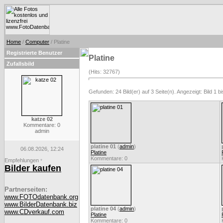
Home
/
Computer
/ Platine
Registrierte Benutzer
Platine
Zufallsbild
(Hits: 32767)
Gefunden: 24 Bild(er) auf 3 Seite(n). Angezeigt: Bild 1 bi
katze 02
Kommentare: 0
admin
platine 01
(
admin
)
06.08.2026, 12:24
Platine
Kommentare: 0
Empfehlungen
*
Bilder kaufen
Partnerseiten:
www.FOTOdatenbank.org
www.BilderDatenbank.biz
platine 04
(
admin
)
www.CDverkauf.com
Platine
Kommentare: 0