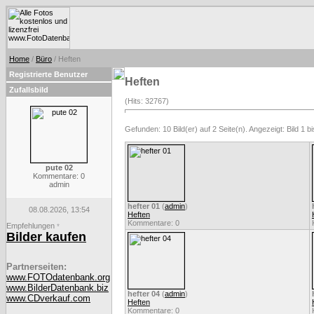
Home
/
Büro
/ Heften
Registrierte Benutzer
Heften
Zufallsbild
(Hits: 32767)
Gefunden: 10 Bild(er) auf 2 Seite(n). Angezeigt: Bild 1 bi
pute 02
Kommentare: 0
admin
hefter 01
(
admin
)
08.08.2026, 13:54
Heften
Kommentare: 0
Empfehlungen
*
Bilder kaufen
Partnerseiten:
www.FOTOdatenbank.org
www.BilderDatenbank.biz
hefter 04
(
admin
)
www.CDverkauf.com
Heften
Kommentare: 0