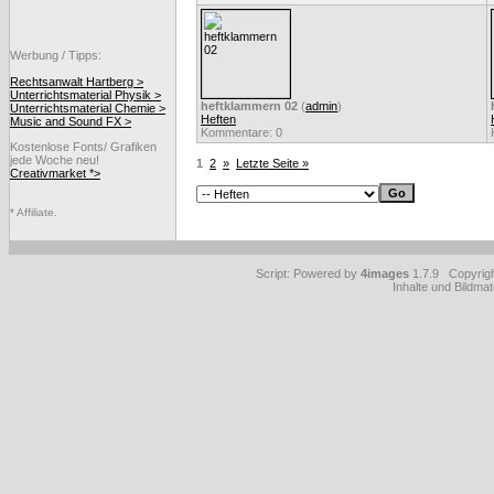
Werbung / Tipps:
Rechtsanwalt Hartberg >
Unterrichtsmaterial Physik >
heftklammern 02
(
admin
)
Unterrichtsmaterial Chemie >
Heften
Music and Sound FX >
Kommentare: 0
Kostenlose Fonts/ Grafiken
jede Woche neu!
1
2
»
Letzte Seite »
Creativmarket *>
* Affiliate.
Script: Powered by
4images
1.7.9 Copyrig
Inhalte und Bildmat