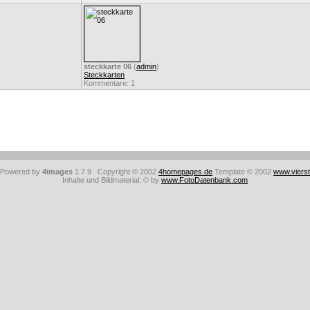
steckkarte 06
(
admin
)
Steckkarten
Kommentare: 1
: Powered by
4images
1.7.9 Copyright © 2002
4homepages.de
Template © 2002
www.viers
Inhalte und Bildmaterial: © by
www.FotoDatenbank.com