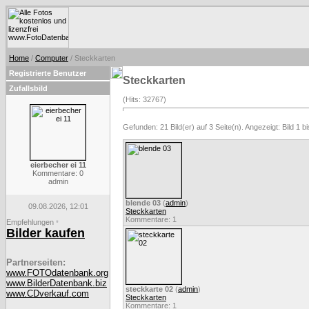
Home
/
Computer
/ Steckkarten
Registrierte Benutzer
Steckkarten
Zufallsbild
(Hits: 32767)
Gefunden: 21 Bild(er) auf 3 Seite(n). Angezeigt: Bild 1 bi
eierbecher ei 11
Kommentare: 0
admin
blende 03
(
admin
)
09.08.2026, 12:01
Steckkarten
Kommentare: 1
Empfehlungen
*
Bilder kaufen
Partnerseiten:
www.FOTOdatenbank.org
www.BilderDatenbank.biz
steckkarte 02
(
admin
)
www.CDverkauf.com
Steckkarten
Kommentare: 1