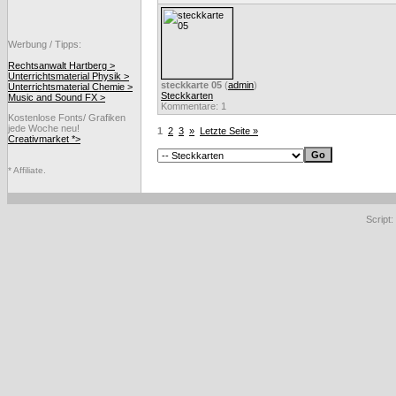
Werbung / Tipps:
Rechtsanwalt Hartberg >
Unterrichtsmaterial Physik >
steckkarte 05
(
admin
)
Unterrichtsmaterial Chemie >
Steckkarten
Music and Sound FX >
Kommentare: 1
Kostenlose Fonts/ Grafiken
jede Woche neu!
1
2
3
»
Letzte Seite »
Creativmarket *>
* Affiliate.
Script