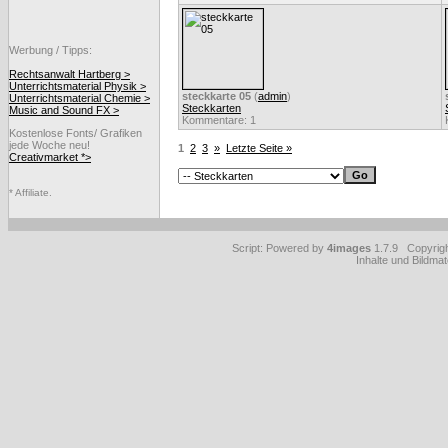
Werbung / Tipps:
Rechtsanwalt Hartberg >
Unterrichtsmaterial Physik >
steckkarte 05
(
admin
)
Unterrichtsmaterial Chemie >
Steckkarten
Music and Sound FX >
Kommentare: 1
Kostenlose Fonts/ Grafiken
jede Woche neu!
1
2
3
»
Letzte Seite »
Creativmarket *>
* Affiliate.
Script: Powered by
4images
1.7.9 Copyrig
Inhalte und Bildmat