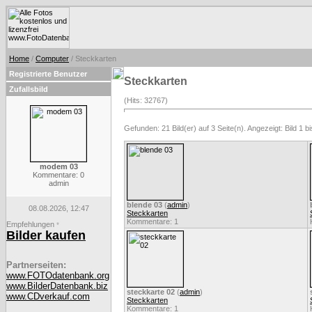
Home
/
Computer
/ Steckkarten
Registrierte Benutzer
Steckkarten
Zufallsbild
(Hits: 32767)
Gefunden: 21 Bild(er) auf 3 Seite(n). Angezeigt: Bild 1 bi
modem 03
Kommentare: 0
admin
blende 03
(
admin
)
08.08.2026, 12:47
Steckkarten
Kommentare: 1
Empfehlungen
*
Bilder kaufen
Partnerseiten:
www.FOTOdatenbank.org
www.BilderDatenbank.biz
steckkarte 02
(
admin
)
www.CDverkauf.com
Steckkarten
Kommentare: 1