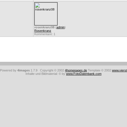
rosenkranz08
(
admin
)
Rosenkranz
Kommentare: 1
: Powered by
4images
1.7.9 Copyright © 2002
4homepages.de
Template © 2002
www.viers
Inhalte und Bildmaterial: © by
www.FotoDatenbank.com