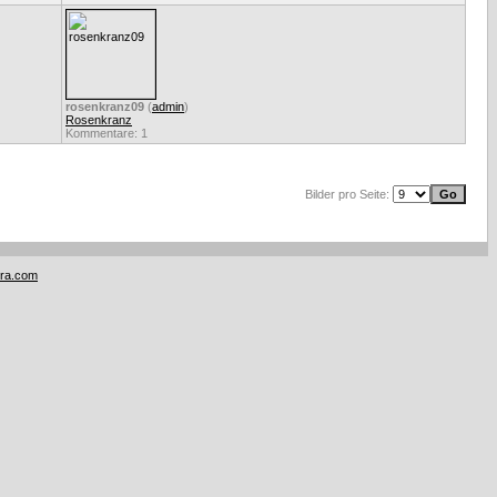
rosenkranz09
(
admin
)
Rosenkranz
Kommentare: 1
Bilder pro Seite:
tra.com