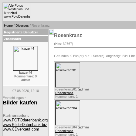
Home
/
Diverses
/ Rosenkranz
Registrierte Benutzer
Rosenkranz
Zufallsbild
(Hits: 32767)
Gefunden: 9 Bild(er) auf 1 Seite(n). Angezeigt: Bild 1 bis
katze 46
Kommentare: 0
admin
rosenkranz01
(
admin
)
07.08.2026, 12:10
Rosenkranz
Kommentare: 1
Empfehlungen
*
Bilder kaufen
Partnerseiten:
www.FOTOdatenbank.org
www.BilderDatenbank.biz
rosenkranz04
(
admin
)
www.CDverkauf.com
Rosenkranz
Kommentare: 1