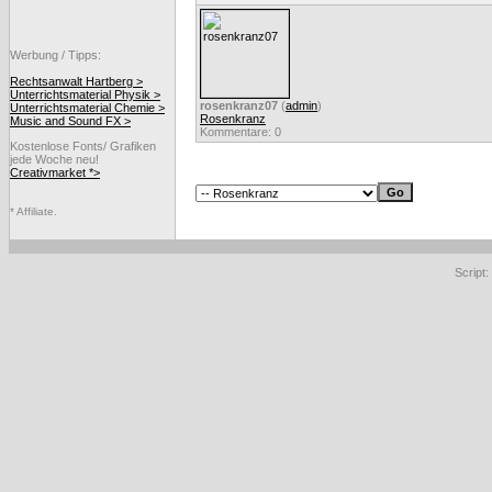
Werbung / Tipps:
Rechtsanwalt Hartberg >
Unterrichtsmaterial Physik >
rosenkranz07
(
admin
)
Unterrichtsmaterial Chemie >
Rosenkranz
Music and Sound FX >
Kommentare: 0
Kostenlose Fonts/ Grafiken
jede Woche neu!
Creativmarket *>
* Affiliate.
Script