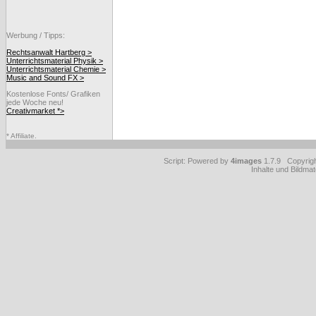
Werbung / Tipps:
Rechtsanwalt Hartberg >
Unterrichtsmaterial Physik >
Unterrichtsmaterial Chemie >
Music and Sound FX >
Kostenlose Fonts/ Grafiken
jede Woche neu!
Creativmarket *>
* Affiliate.
Script: Powered by
4images
1.7.9 Copyrig
Inhalte und Bildmat