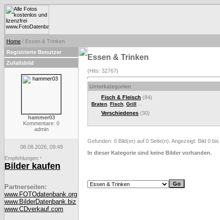
Home
/ Essen & Trinken
Registrierte Benutzer
Essen & Trinken
Zufallsbild
(Hits: 32767)
Unterkategorien
Fisch & Fleisch
(84)
,
,
...
Braten
Fisch
Grill
Verschiedenes
(30)
hammer03
Kommentare: 0
admin
Gefunden: 0 Bild(er) auf 0 Seite(n). Angezeigt: Bild 0 bis
08.08.2026, 09:49
In dieser Kategorie sind keine Bilder vorhanden.
Empfehlungen
*
Bilder kaufen
Partnerseiten:
www.FOTOdatenbank.org
www.BilderDatenbank.biz
www.CDverkauf.com