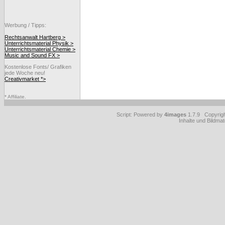
Werbung / Tipps:
Rechtsanwalt Hartberg >
Unterrichtsmaterial Physik >
Unterrichtsmaterial Chemie >
Music and Sound FX >
Kostenlose Fonts/ Grafiken
jede Woche neu!
Creativmarket *>
* Affiliate.
Script: Powered by
4images
1.7.9 Copyrig
Inhalte und Bildmat