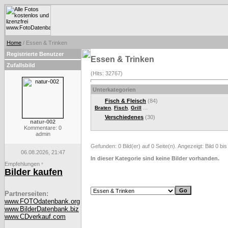
Home
/ Essen & Trinken
Registrierte Benutzer
Essen & Trinken
Zufallsbild
(Hits: 32767)
Unterkategorien
Fisch & Fleisch
(84)
,
,
...
Braten
Fisch
Grill
Verschiedenes
(30)
natur-002
Kommentare: 0
admin
Gefunden: 0 Bild(er) auf 0 Seite(n). Angezeigt: Bild 0 bis
06.08.2026, 21:47
In dieser Kategorie sind keine Bilder vorhanden.
Empfehlungen
*
Bilder kaufen
Partnerseiten:
www.FOTOdatenbank.org
www.BilderDatenbank.biz
www.CDverkauf.com