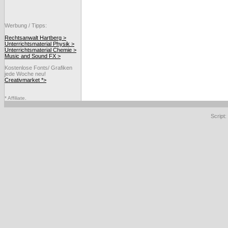
Werbung / Tipps:
Rechtsanwalt Hartberg >
Unterrichtsmaterial Physik >
Unterrichtsmaterial Chemie >
Music and Sound FX >
Kostenlose Fonts/ Grafiken
jede Woche neu!
Creativmarket *>
* Affiliate.
Script