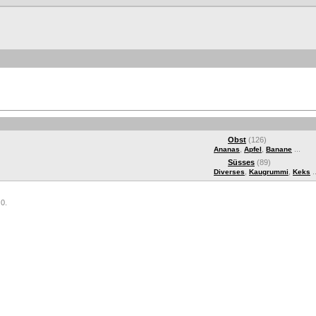
Obst
(126)
,
,
...
Ananas
Apfel
Banane
Süsses
(89)
,
,
..
Diverses
Kaugrummi
Keks
 0.