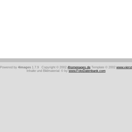
: Powered by
4images
1.7.9 Copyright © 2002
4homepages.de
Template © 2002
www.viers
Inhalte und Bildmaterial: © by
www.FotoDatenbank.com