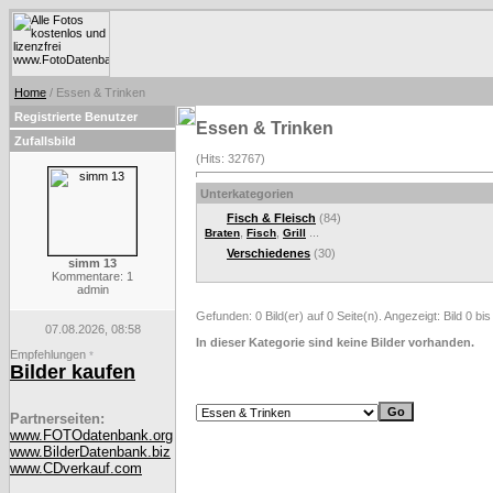
Home
/ Essen & Trinken
Registrierte Benutzer
Essen & Trinken
Zufallsbild
(Hits: 32767)
Unterkategorien
Fisch & Fleisch
(84)
,
,
...
Braten
Fisch
Grill
Verschiedenes
(30)
simm 13
Kommentare: 1
admin
Gefunden: 0 Bild(er) auf 0 Seite(n). Angezeigt: Bild 0 bis
07.08.2026, 08:58
In dieser Kategorie sind keine Bilder vorhanden.
Empfehlungen
*
Bilder kaufen
Partnerseiten:
www.FOTOdatenbank.org
www.BilderDatenbank.biz
www.CDverkauf.com