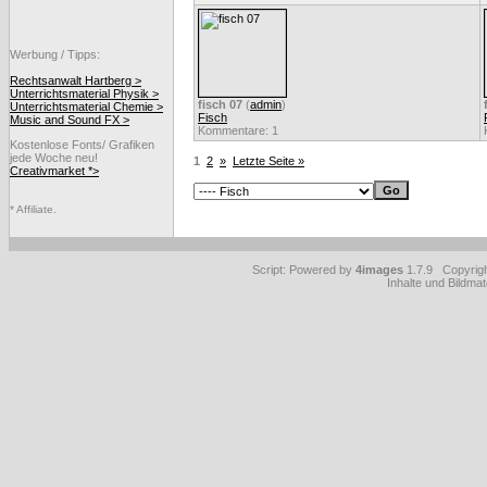
Werbung / Tipps:
Rechtsanwalt Hartberg >
Unterrichtsmaterial Physik >
fisch 07
(
admin
)
Unterrichtsmaterial Chemie >
Fisch
Music and Sound FX >
Kommentare: 1
Kostenlose Fonts/ Grafiken
jede Woche neu!
1
2
»
Letzte Seite »
Creativmarket *>
* Affiliate.
Script: Powered by
4images
1.7.9 Copyrig
Inhalte und Bildmat