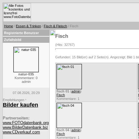
Home
/
Essen & Trinken
/
Fisch & Fleisch
/ Fisch
Registrierte Benutzer
Fisch
Zufallsbild
(Hits: 32767)
Gefunden: 15 Bild(er) auf 2 Seite(n). Angezeigt: Bild 1 bi
natur-035
Kommentare: 0
admin
fisch 01
(
admin
)
07.08.2026, 20:29
Fisch
Kommentare: 1
Empfehlungen
*
Bilder kaufen
Partnerseiten:
www.FOTOdatenbank.org
www.BilderDatenbank.biz
fisch 04
(
admin
)
www.CDverkauf.com
Fisch
Kommentare: 1