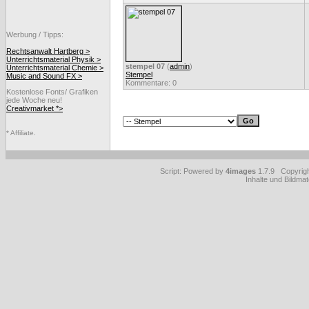
Werbung / Tipps:
Rechtsanwalt Hartberg >
Unterrichtsmaterial Physik >
stempel 07
(
admin
)
Unterrichtsmaterial Chemie >
Stempel
Music and Sound FX >
Kommentare: 0
Kostenlose Fonts/ Grafiken
jede Woche neu!
Creativmarket *>
* Affiliate.
Script: Powered by
4images
1.7.9 Copyrig
Inhalte und Bildmat