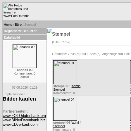
Home
/
Büro
/ Stempel
Registrierte Benutzer
Stempel
Zufallsbild
(Hits: 32767)
Gefunden: 7 Bild(er) auf 1 Seite(n). Angezeigt: Bild 1 bis
ananas 09
Kommentare: 0
admin
stempel 01
(
admin
)
07.08.2026, 01:29
Stempel
Kommentare: 0
Empfehlungen
*
Bilder kaufen
Partnerseiten:
www.FOTOdatenbank.org
www.BilderDatenbank.biz
stempel 04
(
admin
)
www.CDverkauf.com
Stempel
Kommentare: 0