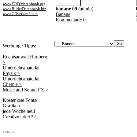
www.FOTOdatenbank.org
banane 09
(
admin
)
www.BilderDatenbank.biz
www.CDverkauf.com
Banane
Kommentare: 0
Werbung / Tipps:
Rechtsanwalt Hartberg
>
Unterrichtsmaterial
Physik >
Unterrichtsmaterial
Chemie >
Music and Sound FX >
Kostenlose Fonts/
Grafiken
jede Woche neu!
Creativmarket *>
* Affiliate.