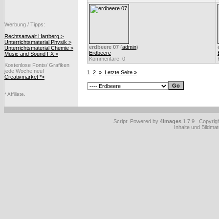
Werbung / Tipps:
Rechtsanwalt Hartberg >
Unterrichtsmaterial Physik >
erdbeere 07
(
admin
)
Unterrichtsmaterial Chemie >
Erdbeere
Music and Sound FX >
Kommentare: 0
Kostenlose Fonts/ Grafiken
jede Woche neu!
1
2
»
Letzte Seite »
Creativmarket *>
* Affiliate.
Script: Powered by
4images
1.7.9 Copyrig
Inhalte und Bildmat