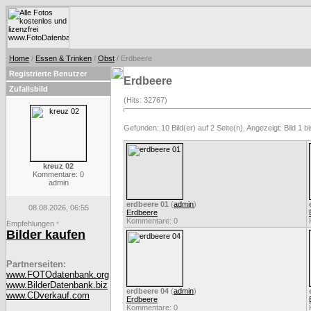
Home
/
Essen & Trinken
/
Obst
/ Erdbeere
Registrierte Benutzer
Erdbeere
Zufallsbild
(Hits: 32767)
Gefunden: 10 Bild(er) auf 2 Seite(n). Angezeigt: Bild 1 bi
kreuz 02
Kommentare: 0
admin
erdbeere 01
(
admin
)
08.08.2026, 06:55
Erdbeere
Kommentare: 0
Empfehlungen
*
Bilder kaufen
Partnerseiten:
www.FOTOdatenbank.org
www.BilderDatenbank.biz
erdbeere 04
(
admin
)
www.CDverkauf.com
Erdbeere
Kommentare: 0