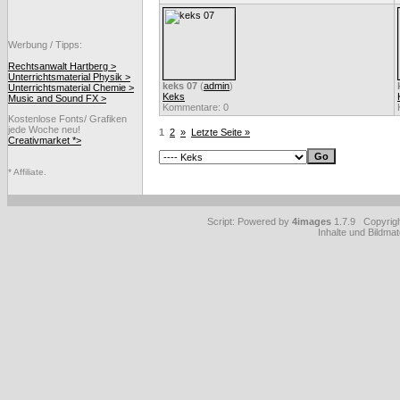
Werbung / Tipps:
Rechtsanwalt Hartberg >
Unterrichtsmaterial Physik >
keks 07
(
admin
)
Unterrichtsmaterial Chemie >
Keks
Music and Sound FX >
Kommentare: 0
Kostenlose Fonts/ Grafiken
jede Woche neu!
1
2
»
Letzte Seite »
Creativmarket *>
* Affiliate.
Script: Powered by
4images
1.7.9 Copyrig
Inhalte und Bildmat