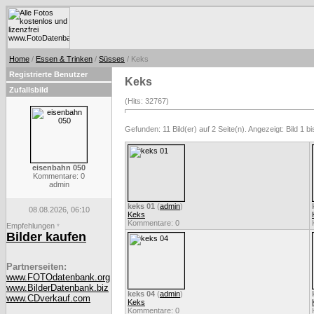
Home
/
Essen & Trinken
/
Süsses
/ Keks
Registrierte Benutzer
Keks
Zufallsbild
(Hits: 32767)
Gefunden: 11 Bild(er) auf 2 Seite(n). Angezeigt: Bild 1 bi
eisenbahn 050
Kommentare: 0
admin
keks 01
(
admin
)
08.08.2026, 06:10
Keks
Kommentare: 0
Empfehlungen
*
Bilder kaufen
Partnerseiten:
www.FOTOdatenbank.org
www.BilderDatenbank.biz
keks 04
(
admin
)
www.CDverkauf.com
Keks
Kommentare: 0