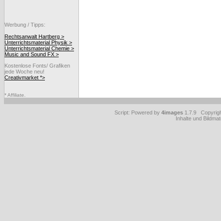
Werbung / Tipps:
Rechtsanwalt Hartberg >
Unterrichtsmaterial Physik >
Unterrichtsmaterial Chemie >
Music and Sound FX >
Kostenlose Fonts/ Grafiken
jede Woche neu!
Creativmarket *>
* Affiliate.
Script: Powered by
4images
1.7.9 Copyrig
Inhalte und Bildmat