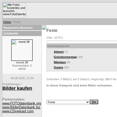
Home
/ Feste
Registrierte Benutzer
Feste
Zufallsbild
(Hits: 32767)
Unterkategorien
Advent
(7)
Gründonnerstag
(18)
Nikolaus
(8)
mond 38
Kommentare: 0
Ostern
(82)
admin
06.08.2026, 21:34
Gefunden: 0 Bild(er) auf 0 Seite(n). Angezeigt: Bild 0 bis
Empfehlungen
*
In dieser Kategorie sind keine Bilder vorhanden.
Bilder kaufen
Partnerseiten:
www.FOTOdatenbank.org
www.BilderDatenbank.biz
www.CDverkauf.com