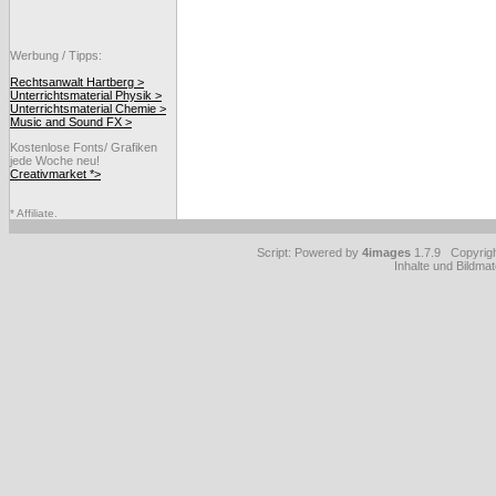
Werbung / Tipps:
Rechtsanwalt Hartberg >
Unterrichtsmaterial Physik >
Unterrichtsmaterial Chemie >
Music and Sound FX >
Kostenlose Fonts/ Grafiken
jede Woche neu!
Creativmarket *>
* Affiliate.
Script: Powered by
4images
1.7.9 Copyrig
Inhalte und Bildmat