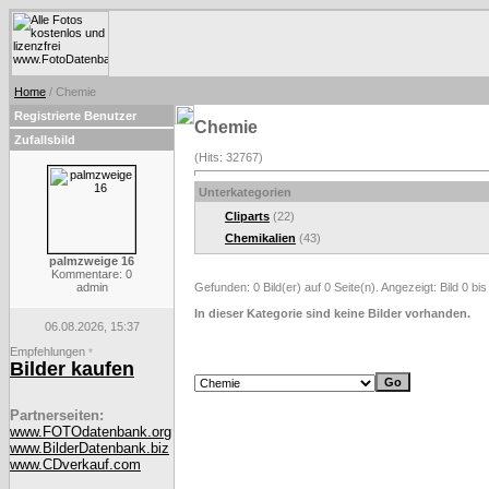
Home
/ Chemie
Registrierte Benutzer
Chemie
Zufallsbild
(Hits: 32767)
Unterkategorien
Cliparts
(22)
Chemikalien
(43)
palmzweige 16
Kommentare: 0
admin
Gefunden: 0 Bild(er) auf 0 Seite(n). Angezeigt: Bild 0 bis
In dieser Kategorie sind keine Bilder vorhanden.
06.08.2026, 15:37
Empfehlungen
*
Bilder kaufen
Partnerseiten:
www.FOTOdatenbank.org
www.BilderDatenbank.biz
www.CDverkauf.com