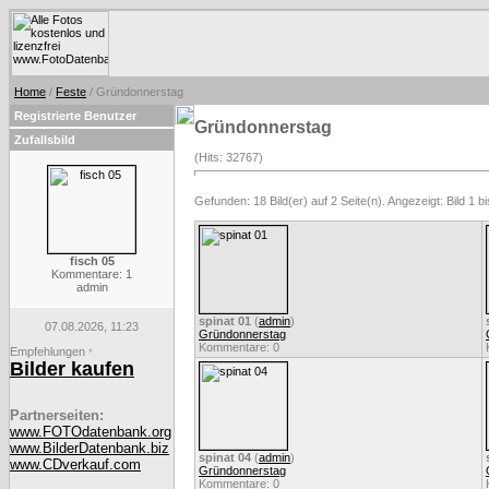
Home
/
Feste
/ Gründonnerstag
Registrierte Benutzer
Gründonnerstag
Zufallsbild
(Hits: 32767)
Gefunden: 18 Bild(er) auf 2 Seite(n). Angezeigt: Bild 1 bi
fisch 05
Kommentare: 1
admin
spinat 01
(
admin
)
07.08.2026, 11:23
Gründonnerstag
Kommentare: 0
Empfehlungen
*
Bilder kaufen
Partnerseiten:
www.FOTOdatenbank.org
www.BilderDatenbank.biz
spinat 04
(
admin
)
www.CDverkauf.com
Gründonnerstag
Kommentare: 0