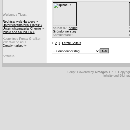
Werbung / Tipps:
Rechtsanwalt Hartberg >
Unterrichtsmaterial Physik >
spinat 07
(
admin
)
Unterrichtsmaterial Chemie >
Gründonnerstag
Music and Sound FX >
Kommentare: 0
Kostenlose Fonts/ Grafiken
jede Woche neu!
1
2
»
Letzte Seite »
Creativmarket *>
* Affiliate.
Script: Powered by
4images
1.7.9 Copyrig
Inhalte und Bildmat