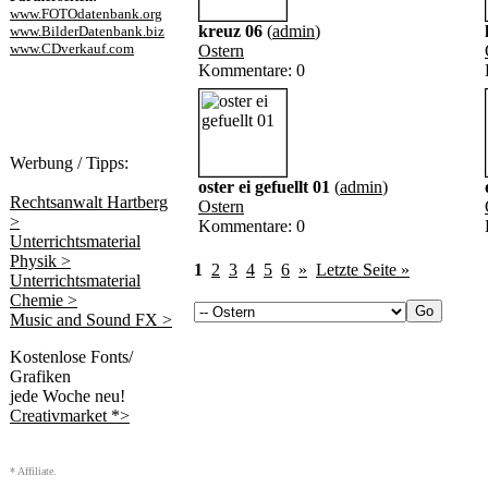
www.FOTOdatenbank.org
kreuz 06
(
admin
)
www.BilderDatenbank.biz
www.CDverkauf.com
Ostern
Kommentare: 0
Werbung / Tipps:
oster ei gefuellt 01
(
admin
)
Rechtsanwalt Hartberg
Ostern
>
Kommentare: 0
Unterrichtsmaterial
Physik >
1
2
3
4
5
6
»
Letzte Seite »
Unterrichtsmaterial
Chemie >
Music and Sound FX >
Kostenlose Fonts/
Grafiken
jede Woche neu!
Creativmarket *>
* Affiliate.