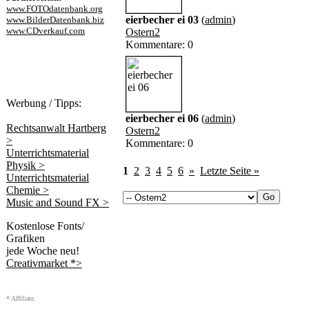
www.FOTOdatenbank.org
eierbecher ei 03
(
admin
)
www.BilderDatenbank.biz
www.CDverkauf.com
Ostern2
Kommentare: 0
Werbung / Tipps:
eierbecher ei 06
(
admin
)
Rechtsanwalt Hartberg
Ostern2
>
Kommentare: 0
Unterrichtsmaterial
Physik >
1
2
3
4
5
6
»
Letzte Seite »
Unterrichtsmaterial
Chemie >
Music and Sound FX >
Kostenlose Fonts/
Grafiken
jede Woche neu!
Creativmarket *>
* Affiliate.