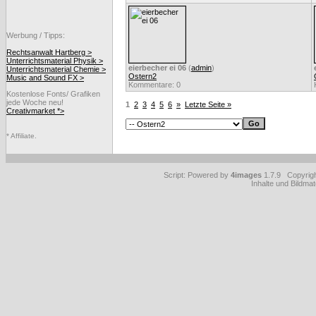
Werbung / Tipps:
Rechtsanwalt Hartberg >
Unterrichtsmaterial Physik >
eierbecher ei 06
(
admin
)
Unterrichtsmaterial Chemie >
Ostern2
Music and Sound FX >
Kommentare: 0
Kostenlose Fonts/ Grafiken
jede Woche neu!
1
2
3
4
5
6
»
Letzte Seite »
Creativmarket *>
* Affiliate.
Script: Powered by
4images
1.7.9 Copyrig
Inhalte und Bildmat