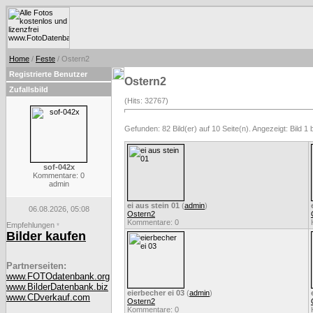
Home
/
Feste
/ Ostern2
Registrierte Benutzer
Ostern2
Zufallsbild
(Hits: 32767)
Gefunden: 82 Bild(er) auf 10 Seite(n). Angezeigt: Bild 1 b
sof-042x
Kommentare: 0
admin
ei aus stein 01
(
admin
)
06.08.2026, 05:08
Ostern2
Kommentare: 0
Empfehlungen
*
Bilder kaufen
Partnerseiten:
www.FOTOdatenbank.org
www.BilderDatenbank.biz
eierbecher ei 03
(
admin
)
www.CDverkauf.com
Ostern2
Kommentare: 0