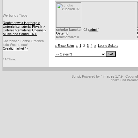
Werbung / Tipps:
Rechtsanwalt Hartberg >
Unterrichtsmaterial Physik >
schoko kuecken 02
(
admin
)
Unterrichtsmaterial Chemie >
Ostern3
Music and Sound FX >
Kommentare: 0
Kostenlose Fonts/ Grafiken
jede Woche neu!
« Erste Seite
«
1
2
3
4
»
Letzte Seite »
Creativmarket *>
* Affiliate.
Script: Powered by
4images
1.7.9 Copyrig
Inhalte und Bildmat