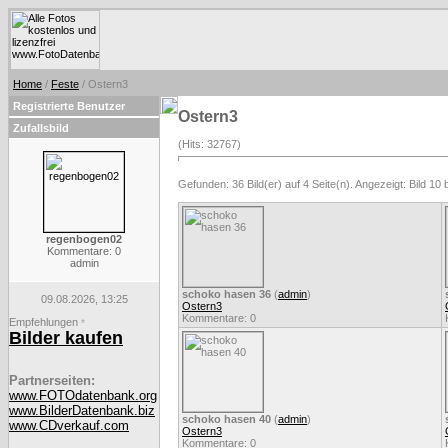
Home
/
Feste
/ Ostern3
Registrierte Benutzer
Ostern3
Zufallsbild
(Hits: 32767)
Gefunden: 36 Bild(er) auf 4 Seite(n). Angezeigt: Bild 10 
regenbogen02
Kommentare: 0
admin
schoko hasen 36
(
admin
)
09.08.2026, 13:25
Ostern3
Kommentare: 0
Empfehlungen
*
Bilder kaufen
Partnerseiten:
www.FOTOdatenbank.org
www.BilderDatenbank.biz
schoko hasen 40
(
admin
)
www.CDverkauf.com
Ostern3
Kommentare: 0