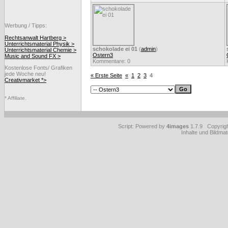
Werbung / Tipps:
Rechtsanwalt Hartberg >
Unterrichtsmaterial Physik >
schokolade ei 01
(
admin
)
Unterrichtsmaterial Chemie >
Ostern3
Music and Sound FX >
Kommentare: 0
Kostenlose Fonts/ Grafiken
jede Woche neu!
« Erste Seite
«
1
2
3
4
Creativmarket *>
* Affiliate.
Script: Powered by
4images
1.7.9 Copyrig
Inhalte und Bildmat