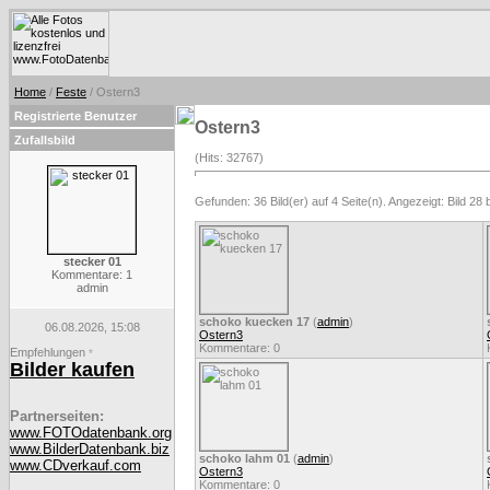
Home
/
Feste
/ Ostern3
Registrierte Benutzer
Ostern3
Zufallsbild
(Hits: 32767)
Gefunden: 36 Bild(er) auf 4 Seite(n). Angezeigt: Bild 28 
stecker 01
Kommentare: 1
admin
schoko kuecken 17
(
admin
)
06.08.2026, 15:08
Ostern3
Kommentare: 0
Empfehlungen
*
Bilder kaufen
Partnerseiten:
www.FOTOdatenbank.org
www.BilderDatenbank.biz
schoko lahm 01
(
admin
)
www.CDverkauf.com
Ostern3
Kommentare: 0