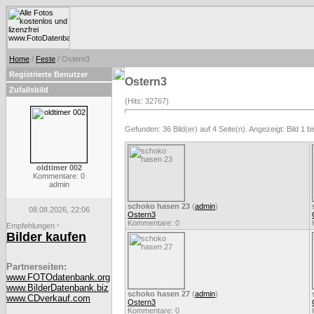
Home
/
Feste
/ Ostern3
Registrierte Benutzer
Ostern3
Zufallsbild
(Hits: 32767)
Gefunden: 36 Bild(er) auf 4 Seite(n). Angezeigt: Bild 1 bi
oldtimer 002
Kommentare: 0
admin
schoko hasen 23
(
admin
)
08.08.2026, 22:06
Ostern3
Kommentare: 0
Empfehlungen
*
Bilder kaufen
Partnerseiten:
www.FOTOdatenbank.org
www.BilderDatenbank.biz
schoko hasen 27
(
admin
)
www.CDverkauf.com
Ostern3
Kommentare: 0