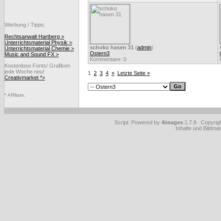
Werbung / Tipps:
Rechtsanwalt Hartberg >
Unterrichtsmaterial Physik >
schoko hasen 31
(
admin
)
Unterrichtsmaterial Chemie >
Ostern3
Music and Sound FX >
Kommentare: 0
Kostenlose Fonts/ Grafiken
jede Woche neu!
1
2
3
4
»
Letzte Seite »
Creativmarket *>
* Affiliate.
Script: Powered by
4images
1.7.9 Copyrig
Inhalte und Bildmat