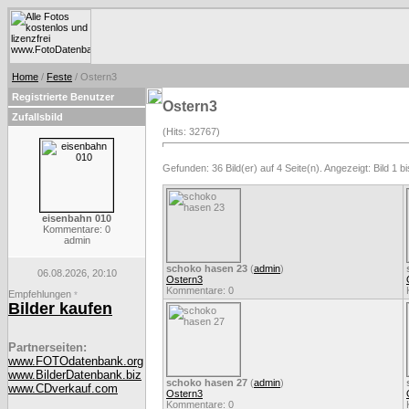
Home
/
Feste
/ Ostern3
Registrierte Benutzer
Ostern3
Zufallsbild
(Hits: 32767)
Gefunden: 36 Bild(er) auf 4 Seite(n). Angezeigt: Bild 1 bi
eisenbahn 010
Kommentare: 0
admin
schoko hasen 23
(
admin
)
06.08.2026, 20:10
Ostern3
Kommentare: 0
Empfehlungen
*
Bilder kaufen
Partnerseiten:
www.FOTOdatenbank.org
www.BilderDatenbank.biz
schoko hasen 27
(
admin
)
www.CDverkauf.com
Ostern3
Kommentare: 0