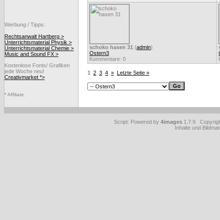
Werbung / Tipps:
Rechtsanwalt Hartberg >
Unterrichtsmaterial Physik >
schoko hasen 31
(
admin
)
Unterrichtsmaterial Chemie >
Ostern3
Music and Sound FX >
Kommentare: 0
Kostenlose Fonts/ Grafiken
jede Woche neu!
1
2
3
4
»
Letzte Seite »
Creativmarket *>
* Affiliate.
Script: Powered by
4images
1.7.9 Copyrig
Inhalte und Bildmat