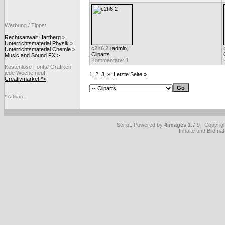
Werbung / Tipps:
Rechtsanwalt Hartberg >
Unterrichtsmaterial Physik >
c2h6 2
(
admin
)
Unterrichtsmaterial Chemie >
Cliparts
Music and Sound FX >
Kommentare: 1
Kostenlose Fonts/ Grafiken
jede Woche neu!
1
2
3
»
Letzte Seite »
Creativmarket *>
* Affiliate.
Script: Powered by
4images
1.7.9 Copyrig
Inhalte und Bildmat