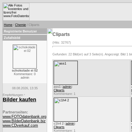
Home
/
Chemie
/ Cliparts
Registrierte Benutzer
Cliparts
Zufallsbild
(Hits: 32767)
Gefunden: 22 Bild(er) auf 3 Seite(n). Angezeigt: Bild 1 bi
schokolade ei 02
Kommentare: 0
admin
ass1
(
admin
)
08.08.2026, 13:35
Cliparts
Kommentare: 1
Empfehlungen
*
Bilder kaufen
Partnerseiten:
www.FOTOdatenbank.org
www.BilderDatenbank.biz
c1h4 2
(
admin
)
www.CDverkauf.com
Cliparts
Kommentare: 1