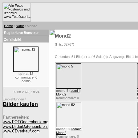
Home
/
Natur
/ Mond2
Registrierte Benutzer
Mond2
Zufallsbild
(Hits: 32767)
Gefunden: 51 Bild(er) auf 6 Seite(n). Angezeigt: Bild 1 bi
spinat 12
Kommentare: 0
admin
mond 5
(
admin
)
09.08.2026, 18:24
Mond2
Kommentare: 0
Empfehlungen
*
Bilder kaufen
Partnerseiten:
www.FOTOdatenbank.org
www.BilderDatenbank.biz
mond 52
(
admin
)
www.CDverkauf.com
Mond2
Kommentare: 0