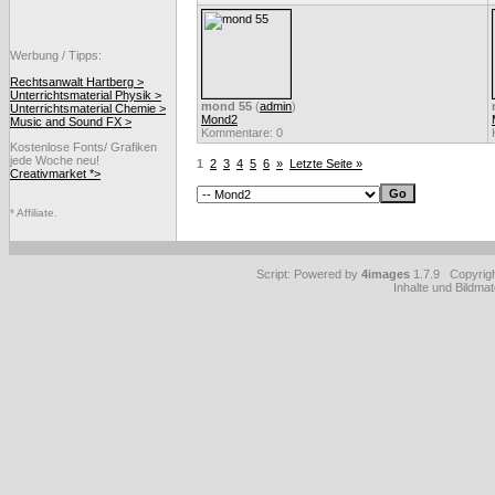
Werbung / Tipps:
Rechtsanwalt Hartberg >
Unterrichtsmaterial Physik >
mond 55
(
admin
)
Unterrichtsmaterial Chemie >
Mond2
Music and Sound FX >
Kommentare: 0
Kostenlose Fonts/ Grafiken
jede Woche neu!
1
2
3
4
5
6
»
Letzte Seite »
Creativmarket *>
* Affiliate.
Script: Powered by
4images
1.7.9 Copyrig
Inhalte und Bildmat