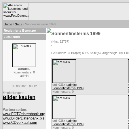
Home
/
Natur
/ Sonnenfinsternis 1999
Registrierte Benutzer
Sonnenfinsternis 1999
Zufallsbild
(Hits: 32767)
Gefunden: 37 Bild(er) auf 5 Seite(n). Angezeigt: Bild 1 bi
euro030
Kommentare: 0
admin
sof-033x
(
admin
)
09.08.2026, 09:12
Sonnenfinsternis 1999
Kommentare: 0
Empfehlungen
*
Bilder kaufen
Partnerseiten:
www.FOTOdatenbank.org
www.BilderDatenbank.biz
sof-036x
(
admin
)
www.CDverkauf.com
Sonnenfinsternis 1999
Kommentare: 0