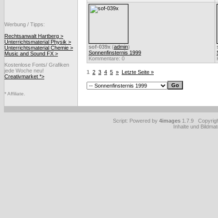
Werbung / Tipps:
Rechtsanwalt Hartberg >
Unterrichtsmaterial Physik >
sof-039x
(
admin
)
Unterrichtsmaterial Chemie >
Sonnenfinsternis 1999
Music and Sound FX >
Kommentare: 0
Kostenlose Fonts/ Grafiken
jede Woche neu!
1
2
3
4
5
»
Letzte Seite »
Creativmarket *>
* Affiliate.
Script: Powered by
4images
1.7.9 Copyrig
Inhalte und Bildmat