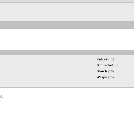
Katze2
(35)
Schnecke1
(33)
Storch
(10)
Wespe
(15)
 0.