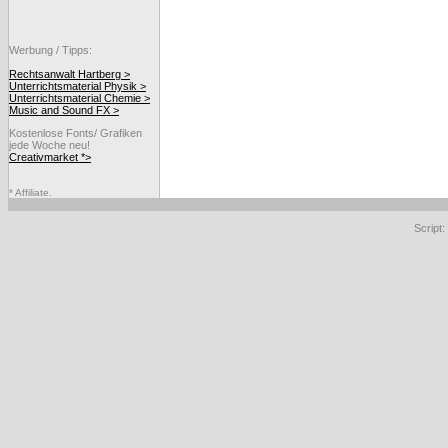
Werbung / Tipps:
Rechtsanwalt Hartberg >
Unterrichtsmaterial Physik >
Unterrichtsmaterial Chemie >
Music and Sound FX >
Kostenlose Fonts/ Grafiken
jede Woche neu!
Creativmarket *>
* Affiliate.
Script