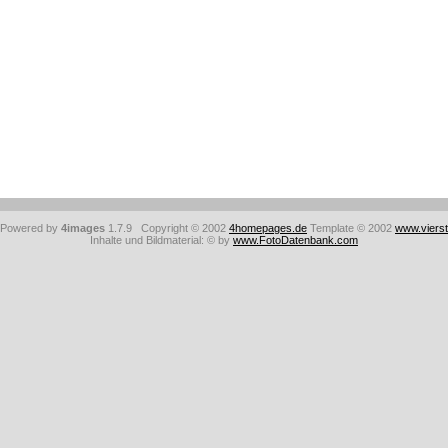
: Powered by
4images
1.7.9 Copyright © 2002
4homepages.de
Template © 2002
www.viers
Inhalte und Bildmaterial: © by
www.FotoDatenbank.com