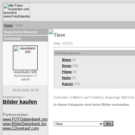
Home
/ Tiere
Registrierte Benutzer
Tiere
Zufallsbild
(Hits: 32767)
Unterkategorien
Biene
(5)
Enten
(34)
Fliege
(5)
eisenbahn 025
Kommentare: 0
Huhn
(3)
admin
Katze1
(25)
08.08.2026, 05:35
Empfehlungen
*
Gefunden: 0 Bild(er) auf 0 Seite(n). Angezeigt: Bild 0 bis
Bilder kaufen
In dieser Kategorie sind keine Bilder vorhanden.
Partnerseiten:
www.FOTOdatenbank.org
www.BilderDatenbank.biz
www.CDverkauf.com