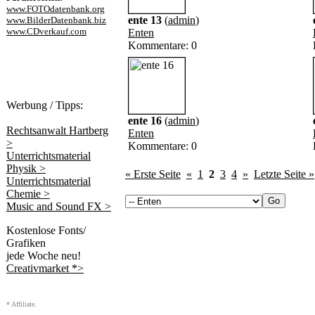
www.FOTOdatenbank.org
ente 13
(
admin
)
www.BilderDatenbank.biz
www.CDverkauf.com
Enten
Kommentare: 0
Werbung / Tipps:
ente 16
(
admin
)
Rechtsanwalt Hartberg
Enten
>
Kommentare: 0
Unterrichtsmaterial
Physik >
« Erste Seite
«
1
2
3
4
»
Letzte Seite »
Unterrichtsmaterial
Chemie >
Music and Sound FX >
Kostenlose Fonts/
Grafiken
jede Woche neu!
Creativmarket *>
* Affiliate.