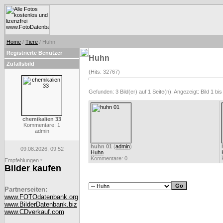
Home
/
Tiere
/ Huhn
Registrierte Benutzer
Huhn
Zufallsbild
(Hits: 32767)
Gefunden: 3 Bild(er) auf 1 Seite(n). Angezeigt: Bild 1 bis
chemikalien 33
Kommentare: 1
admin
huhn 01
(
admin
)
09.08.2026, 09:52
Huhn
Kommentare: 0
Empfehlungen
*
Bilder kaufen
Partnerseiten:
www.FOTOdatenbank.org
www.BilderDatenbank.biz
www.CDverkauf.com