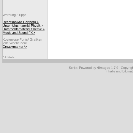
Werbung / Tipps:
Rechtsanwalt Hartberg >
Unterrichtsmaterial Physik >
Unterrichtsmaterial Chemie >
Music and Sound FX >
Kostenlose Fonts/ Grafiken
jede Woche neu!
Creativmarket *>
* Affiliate.
Script: Powered by
4images
1.7.9 Copyrig
Inhalte und Bildmat