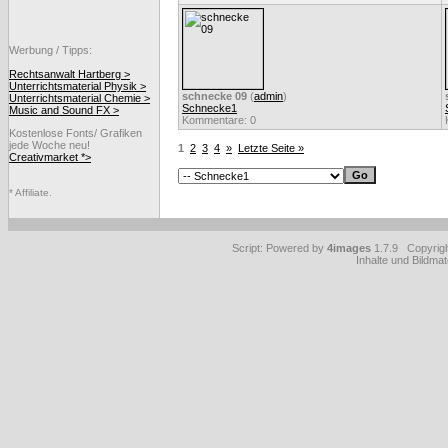
Werbung / Tipps:
Rechtsanwalt Hartberg >
Unterrichtsmaterial Physik >
schnecke 09
(
admin
)
Unterrichtsmaterial Chemie >
Schnecke1
Music and Sound FX >
Kommentare: 0
Kostenlose Fonts/ Grafiken
jede Woche neu!
1
2
3
4
»
Letzte Seite »
Creativmarket *>
* Affiliate.
Script: Powered by
4images
1.7.9 Copyrig
Inhalte und Bildmat