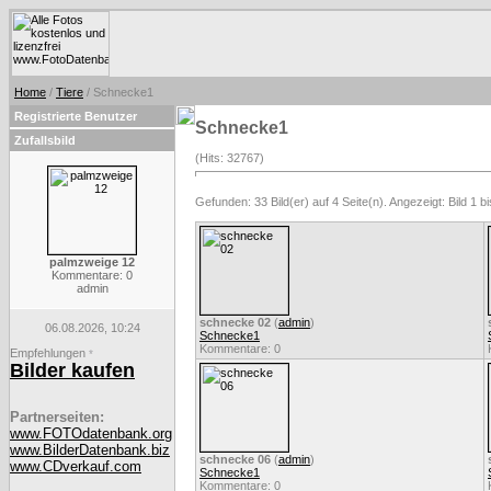
Home
/
Tiere
/ Schnecke1
Registrierte Benutzer
Schnecke1
Zufallsbild
(Hits: 32767)
Gefunden: 33 Bild(er) auf 4 Seite(n). Angezeigt: Bild 1 bi
palmzweige 12
Kommentare: 0
admin
schnecke 02
(
admin
)
06.08.2026, 10:24
Schnecke1
Kommentare: 0
Empfehlungen
*
Bilder kaufen
Partnerseiten:
www.FOTOdatenbank.org
www.BilderDatenbank.biz
schnecke 06
(
admin
)
www.CDverkauf.com
Schnecke1
Kommentare: 0