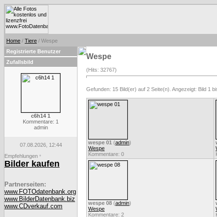
Home
/
Tiere
/ Wespe
Registrierte Benutzer
Wespe
Zufallsbild
(Hits: 32767)
Gefunden: 15 Bild(er) auf 2 Seite(n). Angezeigt: Bild 1 bi
c6h14 1
Kommentare: 1
admin
wespe 01
(
admin
)
07.08.2026, 12:44
Wespe
Kommentare: 0
Empfehlungen
*
Bilder kaufen
Partnerseiten:
www.FOTOdatenbank.org
www.BilderDatenbank.biz
wespe 08
(
admin
)
www.CDverkauf.com
Wespe
Kommentare: 2