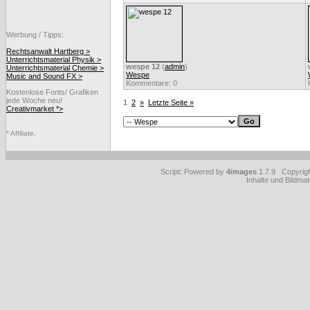
Werbung / Tipps:
Rechtsanwalt Hartberg >
Unterrichtsmaterial Physik >
wespe 12
(
admin
)
Unterrichtsmaterial Chemie >
Wespe
Music and Sound FX >
Kommentare: 0
Kostenlose Fonts/ Grafiken
jede Woche neu!
1
2
»
Letzte Seite »
Creativmarket *>
* Affiliate.
Script: Powered by
4images
1.7.9 Copyrig
Inhalte und Bildmat