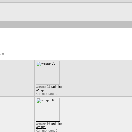
s 9.
wespe 03
(
admin
)
Wespe
Kommentare: 2
wespe 10
(
admin
)
Wespe
Kommentare: 2