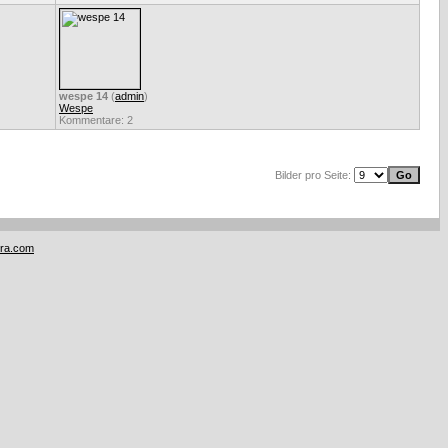
wespe 14
(
admin
)
Wespe
Kommentare: 2
Bilder pro Seite:
tra.com