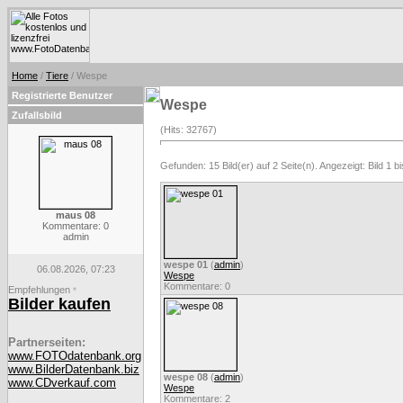
Home
/
Tiere
/ Wespe
Registrierte Benutzer
Wespe
Zufallsbild
(Hits: 32767)
Gefunden: 15 Bild(er) auf 2 Seite(n). Angezeigt: Bild 1 bi
maus 08
Kommentare: 0
admin
wespe 01
(
admin
)
06.08.2026, 07:23
Wespe
Kommentare: 0
Empfehlungen
*
Bilder kaufen
Partnerseiten:
www.FOTOdatenbank.org
www.BilderDatenbank.biz
wespe 08
(
admin
)
www.CDverkauf.com
Wespe
Kommentare: 2