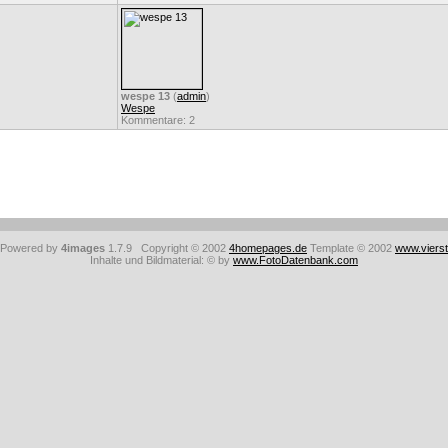
wespe 13
(
admin
)
Wespe
Kommentare: 2
: Powered by
4images
1.7.9 Copyright © 2002
4homepages.de
Template © 2002
www.viers
Inhalte und Bildmaterial: © by
www.FotoDatenbank.com