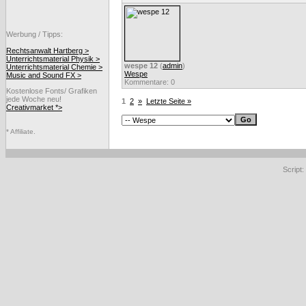
Werbung / Tipps:
Rechtsanwalt Hartberg >
Unterrichtsmaterial Physik >
wespe 12
(
admin
)
Unterrichtsmaterial Chemie >
Wespe
Music and Sound FX >
Kommentare: 0
Kostenlose Fonts/ Grafiken
jede Woche neu!
1
2
»
Letzte Seite »
Creativmarket *>
* Affiliate.
Script