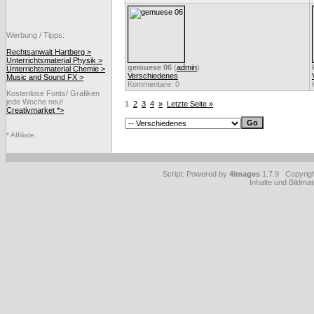
Werbung / Tipps:
Rechtsanwalt Hartberg >
Unterrichtsmaterial Physik >
gemuese 06
(
admin
)
Unterrichtsmaterial Chemie >
Verschiedenes
Music and Sound FX >
Kommentare: 0
Kostenlose Fonts/ Grafiken
jede Woche neu!
1
2
3
4
»
Letzte Seite »
Creativmarket *>
* Affiliate.
Script: Powered by
4images
1.7.9 Copyrig
Inhalte und Bildmat