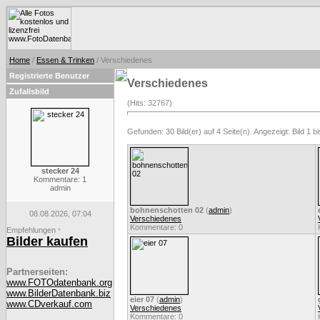
Home
/
Essen & Trinken
/ Verschiedenes
Registrierte Benutzer
Verschiedenes
Zufallsbild
(Hits: 32767)
Gefunden: 30 Bild(er) auf 4 Seite(n). Angezeigt: Bild 1 bi
stecker 24
Kommentare: 1
admin
bohnenschotten 02
(
admin
)
08.08.2026, 07:04
Verschiedenes
Kommentare: 0
Empfehlungen
*
Bilder kaufen
Partnerseiten:
www.FOTOdatenbank.org
www.BilderDatenbank.biz
eier 07
(
admin
)
www.CDverkauf.com
Verschiedenes
Kommentare: 0