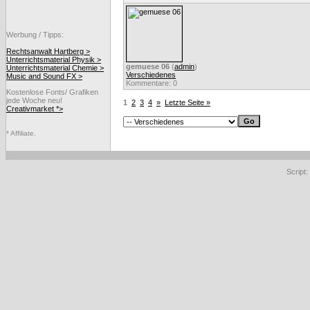
Werbung / Tipps:
Rechtsanwalt Hartberg >
Unterrichtsmaterial Physik >
gemuese 06
(
admin
)
Unterrichtsmaterial Chemie >
Verschiedenes
Music and Sound FX >
Kommentare: 0
Kostenlose Fonts/ Grafiken
jede Woche neu!
1
2
3
4
»
Letzte Seite »
Creativmarket *>
* Affiliate.
Script