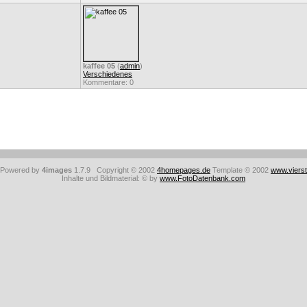
kaffee 05
(
admin
)
Verschiedenes
Kommentare: 0
: Powered by
4images
1.7.9 Copyright © 2002
4homepages.de
Template © 2002
www.viers
Inhalte und Bildmaterial: © by
www.FotoDatenbank.com