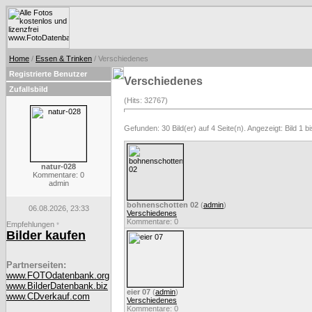
Home
/
Essen & Trinken
/ Verschiedenes
Registrierte Benutzer
Verschiedenes
Zufallsbild
(Hits: 32767)
Gefunden: 30 Bild(er) auf 4 Seite(n). Angezeigt: Bild 1 bi
natur-028
Kommentare: 0
admin
bohnenschotten 02
(
admin
)
06.08.2026, 23:33
Verschiedenes
Kommentare: 0
Empfehlungen
*
Bilder kaufen
Partnerseiten:
www.FOTOdatenbank.org
www.BilderDatenbank.biz
eier 07
(
admin
)
www.CDverkauf.com
Verschiedenes
Kommentare: 0