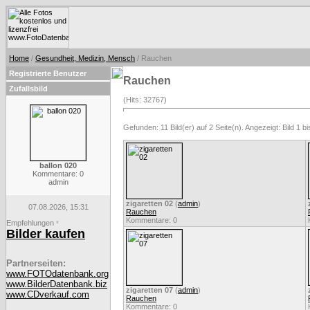
Home
/
Gesundheit, Medizin, Mensch
/ Rauchen
Registrierte Benutzer
Rauchen
Zufallsbild
(Hits: 32767)
Gefunden: 11 Bild(er) auf 2 Seite(n). Angezeigt: Bild 1 bi
ballon 020
Kommentare: 0
admin
zigaretten 02
(
admin
)
07.08.2026, 15:31
Rauchen
Kommentare: 0
Empfehlungen
*
Bilder kaufen
Partnerseiten:
www.FOTOdatenbank.org
www.BilderDatenbank.biz
zigaretten 07
(
admin
)
www.CDverkauf.com
Rauchen
Kommentare: 0