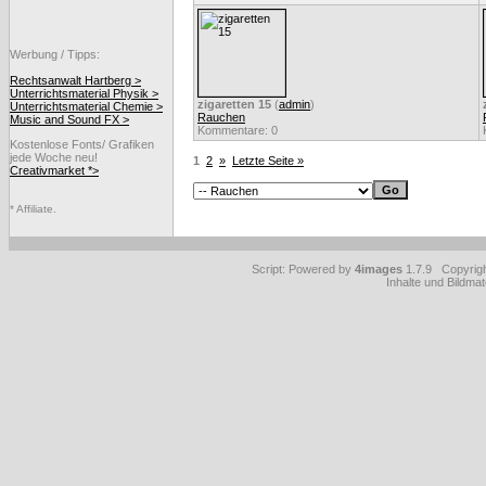
Werbung / Tipps:
Rechtsanwalt Hartberg >
Unterrichtsmaterial Physik >
zigaretten 15
(
admin
)
Unterrichtsmaterial Chemie >
Rauchen
Music and Sound FX >
Kommentare: 0
Kostenlose Fonts/ Grafiken
jede Woche neu!
1
2
»
Letzte Seite »
Creativmarket *>
* Affiliate.
Script: Powered by
4images
1.7.9 Copyrig
Inhalte und Bildmat