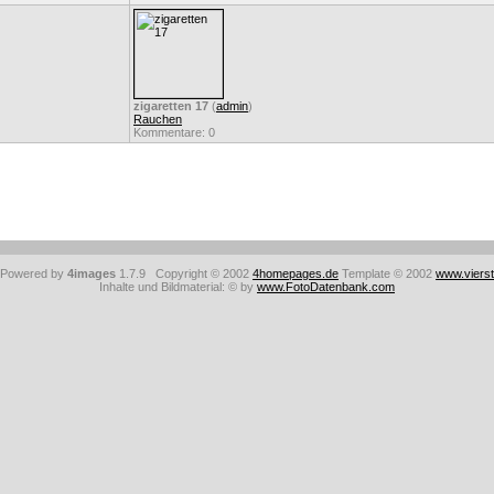
zigaretten 17
(
admin
)
Rauchen
Kommentare: 0
: Powered by
4images
1.7.9 Copyright © 2002
4homepages.de
Template © 2002
www.viers
Inhalte und Bildmaterial: © by
www.FotoDatenbank.com