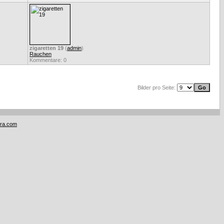
zigaretten 19
(
admin
)
Rauchen
Kommentare: 0
Bilder pro Seite:
tra.com