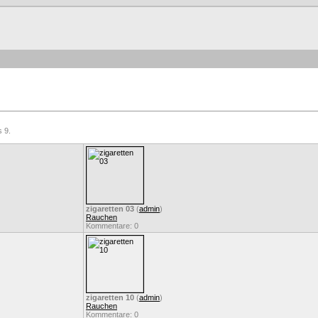
s 9.
zigaretten 03
(
admin
)
Rauchen
Kommentare: 0
zigaretten 10
(
admin
)
Rauchen
Kommentare: 0