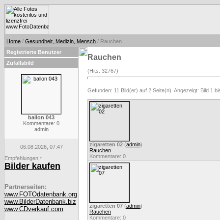
Home
/
Gesundheit, Medizin, Mensch
/ Rauchen
Registrierte Benutzer
Rauchen
Zufallsbild
(Hits: 32767)
Gefunden: 11 Bild(er) auf 2 Seite(n). Angezeigt: Bild 1 bi
ballon 043
Kommentare: 0
admin
zigaretten 02
(
admin
)
06.08.2026, 07:47
Rauchen
Kommentare: 0
Empfehlungen
*
Bilder kaufen
Partnerseiten:
www.FOTOdatenbank.org
www.BilderDatenbank.biz
zigaretten 07
(
admin
)
www.CDverkauf.com
Rauchen
Kommentare: 0