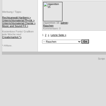
Werbung / Tipps:
Rechtsanwalt Hartberg >
Unterrichtsmaterial Physik >
zigaretten 15
(
admin
)
Unterrichtsmaterial Chemie >
Rauchen
Music and Sound FX >
Kommentare: 0
Kostenlose Fonts/ Grafiken
jede Woche neu!
1
2
»
Letzte Seite »
Creativmarket *>
* Affiliate.
Script