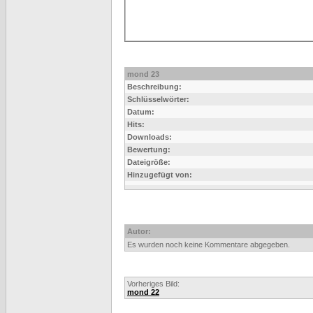
mond 23
Beschreibung:
Schlüsselwörter:
Datum:
Hits:
Downloads:
Bewertung:
Dateigröße:
Hinzugefügt von:
Autor:
Es wurden noch keine Kommentare abgegeben.
Vorheriges Bild:
mond 22