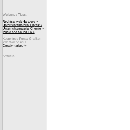
Werbung / Tipps:
Rechtsanwalt Hartberg >
Unterrichtsmaterial Physik >
Unterrichtsmaterial Chemie >
Music and Sound FX >
Kostenlose Fonts/ Grafiken
jede Woche neu!
Creativmarket *>
* Affiliate.