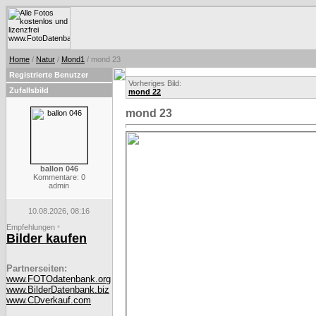
Home
/
Natur
/
Mond1
/ mond 23
Registrierte Benutzer
Vorheriges Bild:
Zufallsbild
mond 22
mond 23
ballon 046
Kommentare: 0
admin
10.08.2026, 08:16
Empfehlungen
*
Bilder kaufen
Partnerseiten:
www.FOTOdatenbank.org
www.BilderDatenbank.biz
www.CDverkauf.com