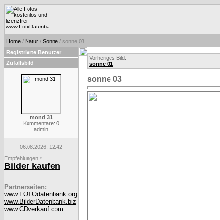
Home
/
Natur
/
Sonne
/ sonne 03
Registrierte Benutzer
Vorheriges Bild:
Zufallsbild
sonne 01
sonne 03
mond 31
Kommentare: 0
admin
06.08.2026, 12:42
Empfehlungen
*
Bilder kaufen
Partnerseiten:
www.FOTOdatenbank.org
www.BilderDatenbank.biz
www.CDverkauf.com