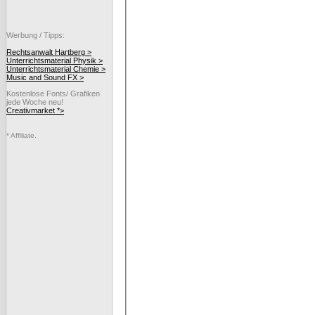
Werbung / Tipps:
Rechtsanwalt Hartberg >
Unterrichtsmaterial Physik >
Unterrichtsmaterial Chemie >
Music and Sound FX >
Kostenlose Fonts/ Grafiken
jede Woche neu!
Creativmarket *>
* Affiliate.