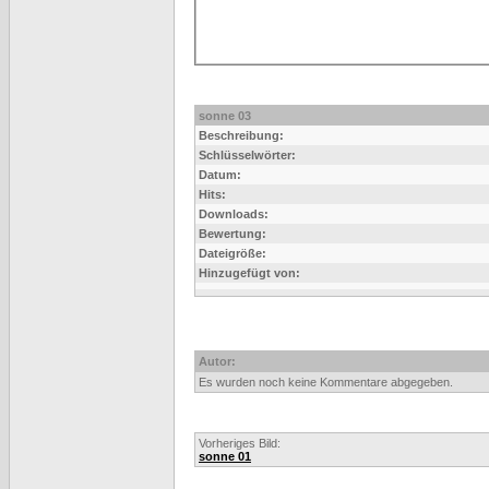
sonne 03
Beschreibung:
Schlüsselwörter:
Datum:
Hits:
Downloads:
Bewertung:
Dateigröße:
Hinzugefügt von:
Autor:
Es wurden noch keine Kommentare abgegeben.
Vorheriges Bild:
sonne 01