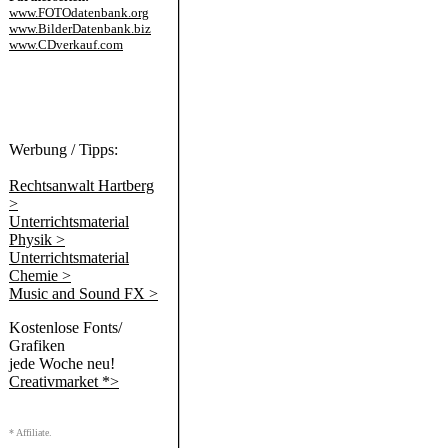
www.FOTOdatenbank.org
www.BilderDatenbank.biz
www.CDverkauf.com
Werbung / Tipps:
Rechtsanwalt Hartberg
>
Unterrichtsmaterial
Physik >
Unterrichtsmaterial
Chemie >
Music and Sound FX >
Kostenlose Fonts/
Grafiken
jede Woche neu!
Creativmarket *>
* Affiliate.