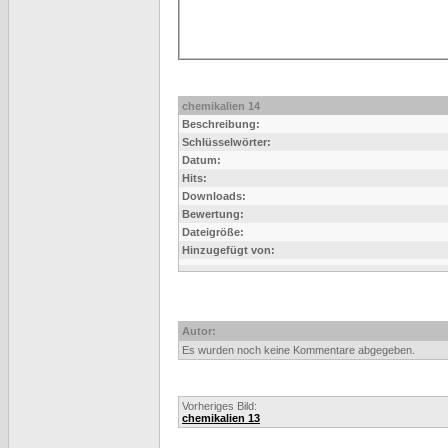
chemikalien 14
Beschreibung:
Schlüsselwörter:
Datum:
Hits:
Downloads:
Bewertung:
Dateigröße:
Hinzugefügt von:
Autor:
Es wurden noch keine Kommentare abgegeben.
Vorheriges Bild:
chemikalien 13