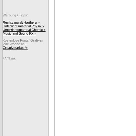
Werbung / Tipps:
Rechtsanwalt Hartberg >
Unterrichtsmaterial Physik >
Unterrichtsmaterial Chemie >
Music and Sound FX >
Kostenlose Fonts/ Grafiken
jede Woche neu!
Creativmarket *>
* Affiliate.