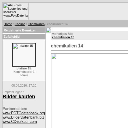
Home
/
Chemie
/
Chemikalien
/ chemikalien 14
Registrierte Benutzer
Vorheriges Bild:
Zufallsbild
chemikalien 13
chemikalien 14
platine 15
Kommentare: 1
admin
08.08.2026, 17:20
Empfehlungen
*
Bilder kaufen
Partnerseiten:
www.FOTOdatenbank.org
www.BilderDatenbank.biz
www.CDverkauf.com