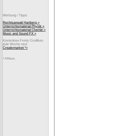
Werbung / Tipps:
Rechtsanwalt Hartberg >
Unterrichtsmaterial Physik >
Unterrichtsmaterial Chemie >
Music and Sound FX >
Kostenlose Fonts/ Grafiken
jede Woche neu!
Creativmarket *>
* Affiliate.