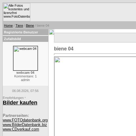
Home
/
Tiere
/
Biene
/ biene 04
Registrierte Benutzer
Zufallsbild
biene 04
webcam 04
Kommentare: 1
admin
06.08.2026, 07:56
Empfehlungen
*
Bilder kaufen
Partnerseiten:
www.FOTOdatenbank.org
www.BilderDatenbank.biz
www.CDverkauf.com